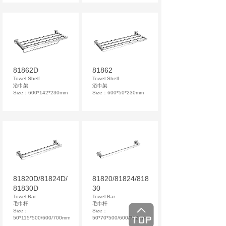
81862D
81862
Towel Shelf
Towel Shelf
浴巾架
浴巾架
Size：600*142*230mm
Size：600*50*230mm
81820D/81824D/
81820/81824/818
81830D
30
Towel Bar
Towel Bar
毛巾杆
毛巾杆
Size：
Size：
50*115*500/600/700mm
50*70*500/600/700mm