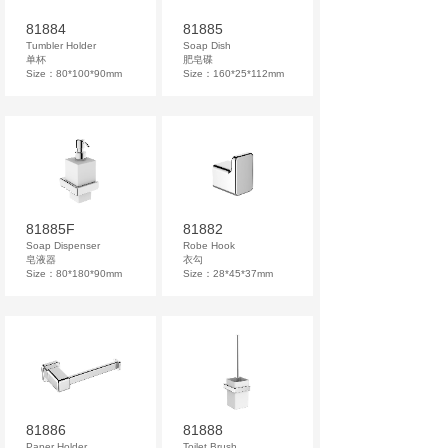
81884
81885
Tumbler Holder
Soap Dish
单杯
肥皂碟
Size：80*100*90mm
Size：160*25*112mm
81885F
81882
Soap Dispenser
Robe Hook
皂液器
衣勾
Size：80*180*90mm
Size：28*45*37mm
81886
81888
Paper Holder
Toilet Brush