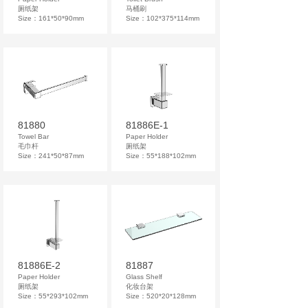
厕纸架
马桶刷
Size：161*50*90mm
Size：102*375*114mm
81880
81886E-1
Towel Bar
Paper Holder
毛巾杆
厕纸架
Size：241*50*87mm
Size：55*188*102mm
81886E-2
81887
Paper Holder
Glass Shelf
厕纸架
化妆台架
Size：55*293*102mm
Size：520*20*128mm