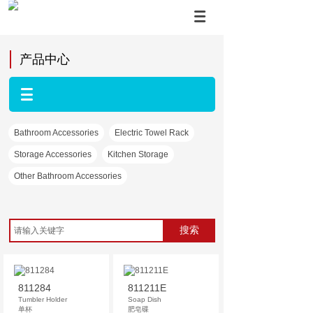
产品中心
Bathroom Accessories
Electric Towel Rack
Storage Accessories
Kitchen Storage
Other Bathroom Accessories
搜索
811284
811211E
Tumbler Holder
Soap Dish
单杯
肥皂碟