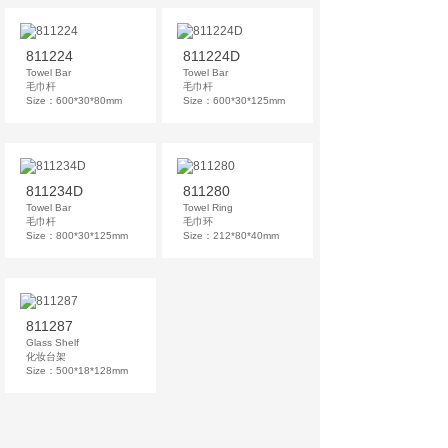
811224
811224D
Towel Bar
Towel Bar
毛巾杆
毛巾杆
Size：600*30*80mm
Size：600*30*125mm
811234D
811280
Towel Bar
Towel Ring
毛巾杆
毛巾环
Size：800*30*125mm
Size：212*80*40mm
811287
Glass Shelf
化妆台架
Size：500*18*128mm