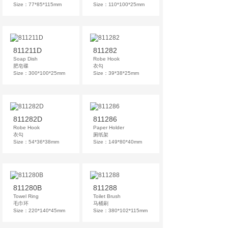
Size：77*85*115mm
Size：110*100*25mm
811211D
811282
Soap Dish
Robe Hook
肥皂碟
衣勾
Size：300*100*25mm
Size：39*38*25mm
811282D
811286
Robe Hook
Paper Holder
衣勾
厕纸架
Size：54*36*38mm
Size：149*80*40mm
811280B
811288
Towel Ring
Toilet Brush
毛巾环
马桶刷
Size：220*140*45mm
Size：380*102*115mm